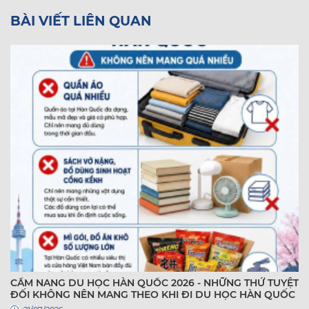
BÀI VIẾT LIÊN QUAN
CẨM NANG DU HỌC HÀN QUỐC 2026 - NHỮNG THỨ TUYỆT
ĐỐI KHÔNG NÊN MANG THEO KHI ĐI DU HỌC HÀN QUỐC