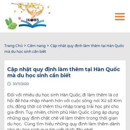
Nhảy
đến
nội
dung
>
>
Trang Chủ
Cẩm nang
Cập nhật quy định làm thêm tại Hàn Quốc
mà du học sinh cần biết
Cập nhật quy định làm thêm tại Hàn Quốc
mà du học sinh cần biết
30/11/2020
Đối với nhiều du học sinh Hàn Quốc, đi làm thêm là cơ
hội để hòa nhập nhanh hơn với cuộc sống nơi Xứ sở Kim
chi, đồng thời có thêm thu nhập trang trải học phí cho
gia đình. Tuy nhiên, chính phủ Hàn Quốc cũng áp dụng
những quy định chặt chẽ về làm thêm trong thời gian
du học. Cùng tìm hiểu những quy định làm thêm dành
cho du học sinh qua bài viết dưới đây nhé!