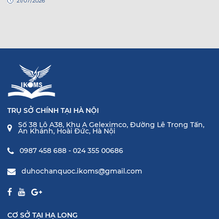
21/07/2026
TRỤ SỞ CHÍNH TẠI HÀ NỘI
Số 38 Lô A38, Khu A Geleximco, Đường Lê Trọng Tấn,
An Khánh, Hoài Đức, Hà Nội
0987 458 688 - 024 355 00686
duhochanquoc.ikoms@gmail.com
CƠ SỞ TẠI HẠ LONG