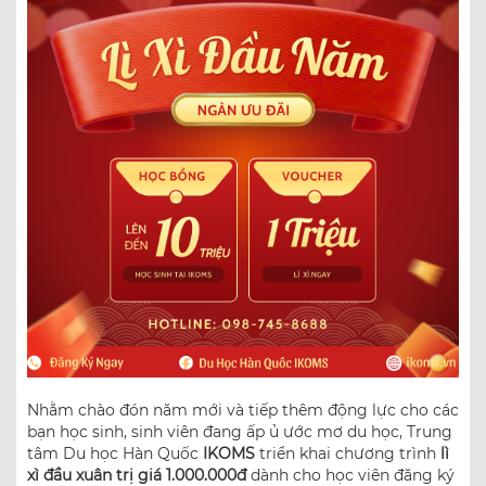
Nhằm chào đón năm mới và tiếp thêm động lực cho các
bạn học sinh, sinh viên đang ấp ủ ước mơ du học, Trung
tâm Du học Hàn Quốc
IKOMS
triển khai chương trình
lì
xì đầu xuân trị giá 1.000.000đ
dành cho học viên đăng ký