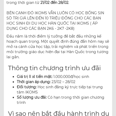
trong thời gian từ
21/02 đến 28/02
.
BÊN CẠNH ĐÓ IKOMS VẪN LUÔN CÓ HỌC BỔNG SỊN
SÒ TRỊ GIÁ LÊN ĐẾN 10 TRIỆU ĐỒNG CHO CÁC BẠN
HỌC SINH ĐI DU HỌC HÀN QUỐC TẠI IKOMS ( ÁP
DỤNG CHO CÁC BẠN 2K6 - 2K7 -2K8)
Đầu năm là thời điểm lý tưởng để bắt đầu những kế
hoạch quan trọng. Một quyết định đúng đắn hôm nay sẽ
mở ra cánh cửa học tập, trải nghiệm và phát triển trong
môi trường giáo dục hiện đại tại Hàn Quốc trong tương
lai gần.
Thông tin chương trình ưu đãi
Giá trị lì xì tiền mặt:
1.000.000đ/học sinh
Thời gian áp dụng:
23/02 – 28/02
Đối tượng:
Học sinh đăng ký trực tiếp tại trung
tâm IKOMS
Số lượng ưu đãi:
Có hạn trong thời gian chương
trình
Vì sao nên bắt đầu hành trình du