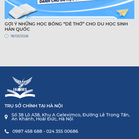
GỢI Ý NHỮNG HỌC BỔNG “DỄ THỞ” CHO DU HỌC SINH
HÀN QUỐC
18/05/2026
TRỤ SỞ CHÍNH TẠI HÀ NỘI
Số 38 Lô A38, Khu A Geleximco, Đường Lê Trọng Tấn,
An Khánh, Hoài Đức, Hà Nội
0987 458 688 - 024 355 00686