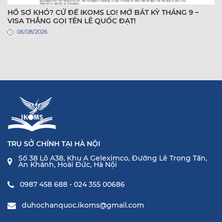
HỒ SƠ KHÓ? CỨ ĐỂ IKOMS LO! MỞ BÁT KỲ THÁNG 9 –
VISA THẲNG GỌI TÊN LÊ QUỐC ĐẠT!
06/08/2026
TRỤ SỞ CHÍNH TẠI HÀ NỘI
Số 38 Lô A38, Khu A Geleximco, Đường Lê Trọng Tấn,
An Khánh, Hoài Đức, Hà Nội
0987 458 688 - 024 355 00686
duhochanquoc.ikoms@gmail.com