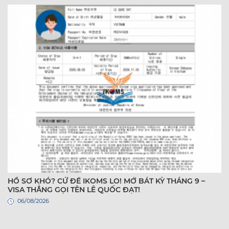
HỒ SƠ KHÓ? CỨ ĐỂ IKOMS LO! MỞ BÁT KỲ THÁNG 9 –
VISA THẲNG GỌI TÊN LÊ QUỐC ĐẠT!
06/08/2026