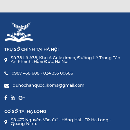
TRỤ SỞ CHÍNH TẠI HÀ NỘI
Số 38 Lô A38, Khu A Geleximco, Đường Lê Trọng Tấn,
An Khánh, Hoài Đức, Hà Nội
0987 458 688 - 024 355 00686
duhochanquoc.ikoms@gmail.com
CƠ SỞ TẠI HẠ LONG
Số 473 Nguyễn Văn Cừ - Hồng Hải - TP Hạ Long -
Quảng Ninh.