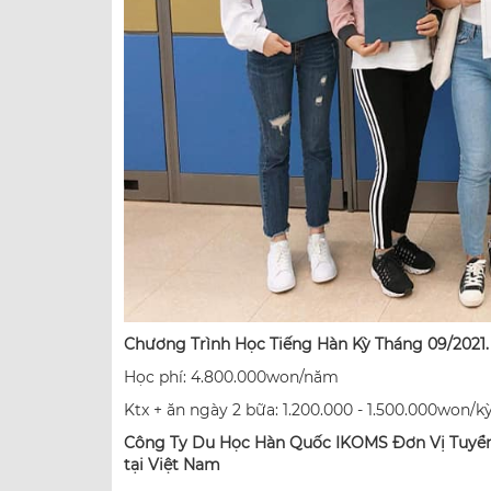
Chương Trình Học Tiếng Hàn Kỳ Tháng 09/2021.
Học phí: 4.800.000won/năm
Ktx + ăn ngày 2 bữa: 1.200.000 - 1.500.000won/k
C
ô
ng Ty Du H
ọ
c H
à
n Qu
ố
c IKOMS Đơn Vị Tuyể
tại Việt Nam