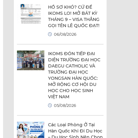
HỒ SƠ KHÓ? CỨ ĐỂ
IKOMS LO! MỞ BÁT KỲ
THÁNG 9 – VISA THẲNG
GỌI TÊN LÊ QUỐC ĐẠT!
06/08/2026
IKOMS ĐÓN TIẾP ĐẠI
DIỆN TRƯỜNG ĐẠI HỌC
DAEGU CATHOLIC VÀ
TRƯỜNG ĐẠI HỌC
YONGSAN HÀN QUỐC:
MỞ RỘNG CƠ HỘI DU
HỌC CHO HỌC SINH
VIỆT NAM
05/08/2026
Các Loại Phòng Ở Tại
Hàn Quốc Khi Đi Du Học
– Du Học Sinh Nên Chọn