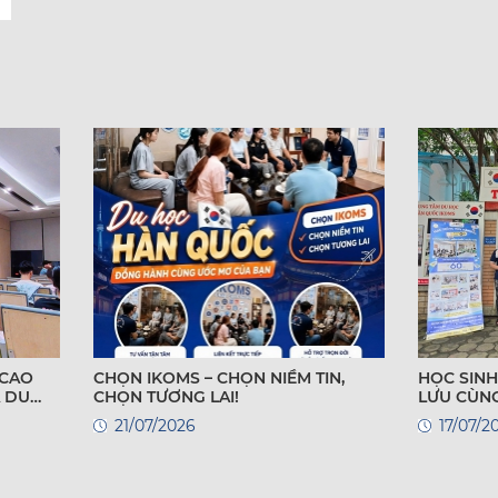
 CAO
CHỌN IKOMS – CHỌN NIỀM TIN,
HỌC SINH
A DU
CHỌN TƯƠNG LAI!
LƯU CÙNG
 CẦN
QUỐC
21/07/2026
17/07/2