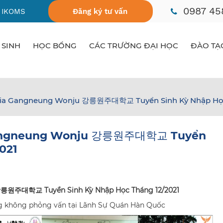
0987 45
 IKOMS
Đăng ký tư vấn
 SINH
HỌC BỔNG
CÁC TRƯỜNG ĐẠI HỌC
ĐÀO TẠ
Gia Gangneung Wonju 강릉원주대학교 Tuyển Sinh Kỳ Nhập Học
 Gangneung Wonju 강릉원주대학교 Tuyển
021
강릉원주대학교 Tuyển Sinh Kỳ Nhập Học Tháng 12/2021
ng không phỏng vấn tại Lãnh Sự Quán Hàn Quốc