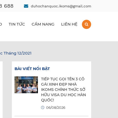
8 688
duhochanquoc.ikoms@gmail.com
O
TIN TỨC
CẨM NANG
LIÊN HỆ
 Tháng 12/2021
BÀI VIẾT NỔI BẬT
TIẾP TỤC GỌI TÊN 3 CÔ
GÁI XINH ĐẸP NHÀ
IKOMS CHÍNH THỨC SỞ
HỮU VISA DU HỌC HÀN
QUỐC!
06/08/2026