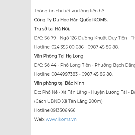
...................................................................
Thông tin chi tiết vui lòng liên hệ
C
ô
ng Ty Du H
ọ
c H
à
n Qu
ố
c IKOMS.
Trụ sở tại Hà Nội.
Đ/C: Số 79 - Ngõ 126 Đường Khuất Duy Tiến - Th
Hotline: 024 355 00 686 - 0987 45 86 88.
Văn Phòng Tại Hạ Long
Đ/C: Số 44 - Phố Long Tiên - Phường Bạch Đằn
Hotline: 0844997383 - 0987 45 86 88.
Văn phòng tại Bắc Ninh
Đc: Phố Nê - Xã Tân Lãng - Huyện Lương Tài - B
(Cách UBND Xã Tân Lãng 200m)
Hotline:0913506466
Web:
www.ikoms.vn