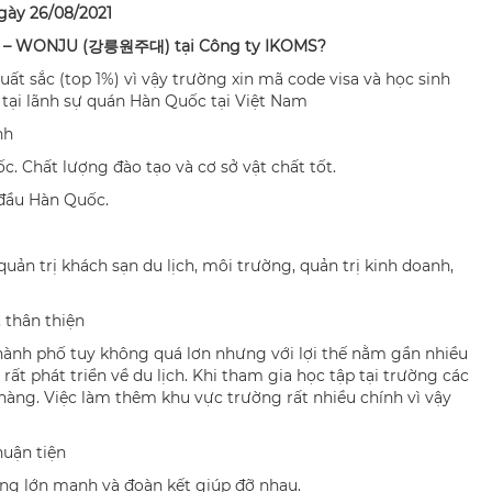
ngày 26/08/2021
 – WONJU
(
강릉원주대
) t
ạ
i C
ô
ng ty IKOMS
?
ất sắc (top 1%) vì vậy trường xin mã code visa và học sinh
tại lãnh sự quán Hàn Quốc tại Việt Nam
nh
. Chất lượng đào tạo và cơ sở vật chất tốt.
 đầu Hàn Quốc.
ản trị khách sạn du lịch, môi trường, quản trị kinh doanh,
, thân thiện
hành phố tuy không quá lơn nhưng với lợi thế nằm gần nhiều
ất phát triển về du lịch. Khi tham gia học tập tại trường các
 hàng. Việc làm thêm khu vực trường rất nhiều chính vì vậy
huận tiện
ng lớn mạnh và đoàn kết giúp đỡ nhau.