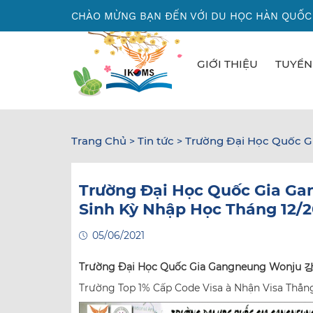
Nhảy
CHÀO MỪNG BẠN ĐẾN VỚI DU HỌC HÀN QUỐC
đến
nội
dung
GIỚI THIỆU
TUYỂN
Trang Chủ
Tin tức
Trường Đại Học Quốc 
>
>
Trường Đại Học Quốc Gia
Sinh Kỳ Nhập Học Tháng 12/2
05/06/2021
Trường Đại Học Quốc Gia Gangneung Wonju 
Trường Top 1% Cấp Code Visa à Nhận Visa Thẳ