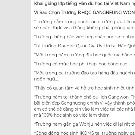
Khai giảng lớp tiếng Hàn du học tại Việt Nam 
Vì Sao Chọn Trường ĐHQG GANGNEUNG WON
* Trường nằm trong danh sách trường ưu tiên xu
sẽ nhận được visa thẳng không phải phỏng vấn 
*Trường thông báo việc tiếp nhận học sinh nha
*Là trường Đại Học Quốc Gia Uy Tín tại Hàn Quốc
*Một trong năm trường đại học quốc gia hàng
*Trường có mức học phí thấp, học bổng cao
*Một trong ba trường đào tạo hàng đầu ngành qu
ngôn ngữ....
*Thầy cô quan tâm và hỗ trợ học sinh nhiệt tình
*Trường nằm tại thành phố du lịch Gangwon. T
bãi biển đẹp Gangnueng chính vì vậy thành phố r
em có thể dễ dàng xin vào làm việc tại các nhà
mà 100% học sinh có việc làm thêm.
*Trường nằm gần ga Wonju nên việc đi lại rất t
*Cộng đồng học sinh IKOMS tại trường ngày cà