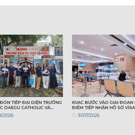
ĐÓN TIẾP ĐẠI DIỆN TRƯỜNG
KVAC BƯỚC VÀO GIAI ĐOẠN
C DAEGU CATHOLIC VÀ
ĐIỂM TIẾP NHẬN HỒ SƠ VIS
G ĐẠI HỌC YONGSAN HÀN
HỌC HÀN QUỐC – HỌC SINH
8/2026
31/07/2026
 MỞ RỘNG CƠ HỘI DU HỌC
CHUẨN BỊ GÌ?
C SINH VIỆT NAM