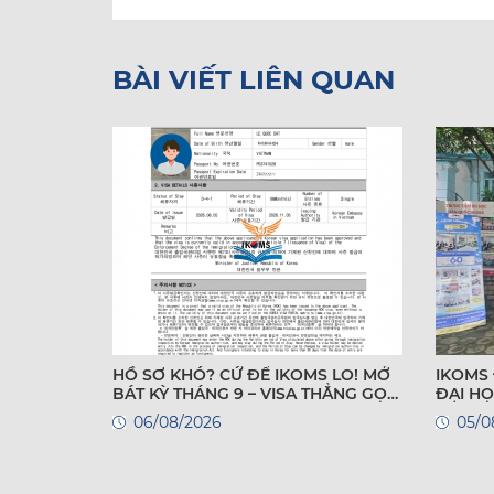
BÀI VIẾT LIÊN QUAN
HỒ SƠ KHÓ? CỨ ĐỂ IKOMS LO! MỞ
IKOMS 
BÁT KỲ THÁNG 9 – VISA THẲNG GỌI
ĐẠI HỌ
TÊN LÊ QUỐC ĐẠT!
TRƯỜN
06/08/2026
05/0
QUỐC:
CHO HỌ