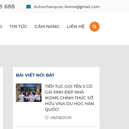
8 688
duhochanquoc.ikoms@gmail.com
O
TIN TỨC
CẨM NANG
LIÊN HỆ
BÀI VIẾT NỔI BẬT
TIẾP TỤC GỌI TÊN 3 CÔ
GÁI XINH ĐẸP NHÀ
IKOMS CHÍNH THỨC SỞ
HỮU VISA DU HỌC HÀN
QUỐC!
06/08/2026