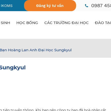
0987 45
 IKOMS
Đăng ký tư vấn
 SINH
HỌC BỔNG
CÁC TRƯỜNG ĐẠI HỌC
ĐÀO TẠ
Bạn Hoàng Lan Anh Đại Học Sungkyul
 Sungkyul
 tiện truyền thông. Khi bạn nên công ty bạn đã hoà nhập rất