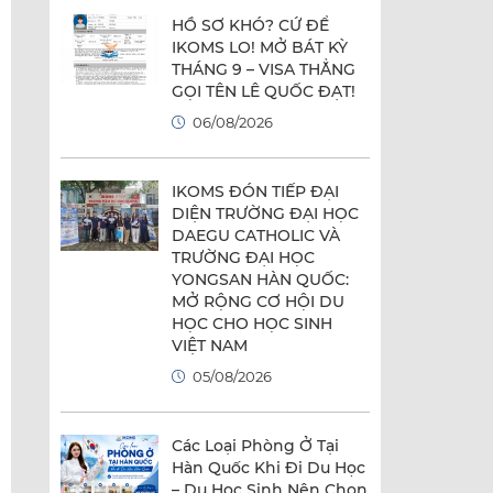
HỒ SƠ KHÓ? CỨ ĐỂ
IKOMS LO! MỞ BÁT KỲ
THÁNG 9 – VISA THẲNG
GỌI TÊN LÊ QUỐC ĐẠT!
06/08/2026
IKOMS ĐÓN TIẾP ĐẠI
DIỆN TRƯỜNG ĐẠI HỌC
DAEGU CATHOLIC VÀ
TRƯỜNG ĐẠI HỌC
YONGSAN HÀN QUỐC:
MỞ RỘNG CƠ HỘI DU
HỌC CHO HỌC SINH
VIỆT NAM
05/08/2026
Các Loại Phòng Ở Tại
Hàn Quốc Khi Đi Du Học
– Du Học Sinh Nên Chọn