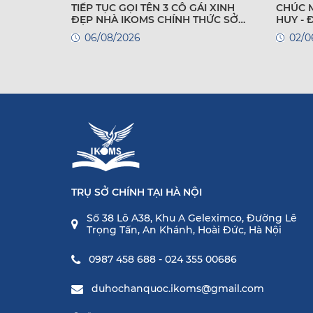
TIẾP TỤC GỌI TÊN 3 CÔ GÁI XINH
CHÚC 
ĐẸP NHÀ IKOMS CHÍNH THỨC SỞ
HUY -
HỮU VISA DU HỌC HÀN QUỐC!
QUỐC
06/08/2026
02/0
TRỤ SỞ CHÍNH TẠI HÀ NỘI
Số 38 Lô A38, Khu A Geleximco, Đường Lê
Trọng Tấn, An Khánh, Hoài Đức, Hà Nội
0987 458 688 - 024 355 00686
duhochanquoc.ikoms@gmail.com