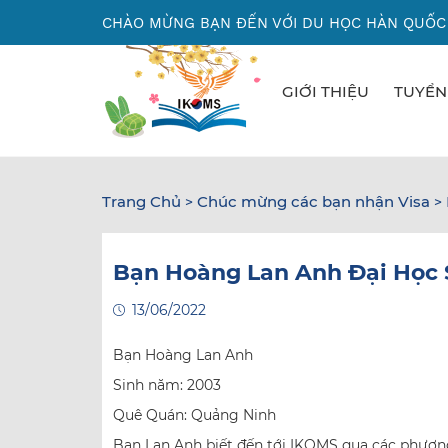
Nhảy
CHÀO MỪNG BẠN ĐẾN VỚI DU HỌC HÀN QUỐC
đến
nội
dung
GIỚI THIỆU
TUYỂN
Trang Chủ
Chúc mừng các bạn nhận Visa
>
>
Bạn Hoàng Lan Anh Đại Học
13/06/2022
Bạn Hoàng Lan Anh
Sinh năm: 2003
Quê Quán: Quảng Ninh
Bạn Lan Anh biết đến tới IKOMS qua các phương