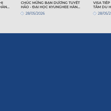
HỊ
CHÚC MỪNG BẠN DƯƠNG TUYẾT
VISA TIẾP T
 HÀN
HẢO - ĐẠI HỌC KYUNGHEE HÀN
TÂM DU 
QUỐC
28/05/2026
28/05/