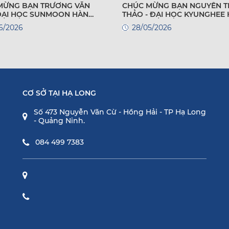
MỪNG BẠN TRƯƠNG VĂN
CHÚC MỪNG BẠN NGUYỄN T
 ĐẠI HỌC SUNMOON HÀN
THẢO - ĐẠI HỌC KYUNGHEE
QUỐC
6/2026
28/05/2026
CƠ SỞ TẠI HẠ LONG
Số 473 Nguyễn Văn Cừ - Hồng Hải - TP Hạ Long
- Quảng Ninh.
084 499 7383