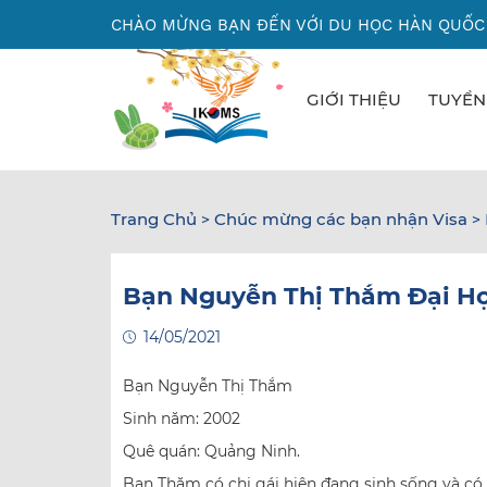
Nhảy
CHÀO MỪNG BẠN ĐẾN VỚI DU HỌC HÀN QUỐC
đến
nội
dung
GIỚI THIỆU
TUYỂN
Trang Chủ
Chúc mừng các bạn nhận Visa
>
>
Bạn Nguyễn Thị Thắm Đại H
14/05/2021
Bạn Nguyễn Thị Thắm
Sinh năm: 2002
Quê quán: Quảng Ninh.
Bạn Thăm có chị gái hiện đang sinh sống và có