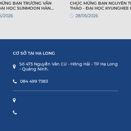
MỪNG BẠN TRƯƠNG VĂN
CHÚC MỪNG BẠN NGUYỄN T
 ĐẠI HỌC SUNMOON HÀN
THẢO - ĐẠI HỌC KYUNGHEE
QUỐC
6/2026
28/05/2026
CƠ SỞ TẠI HẠ LONG
Số 473 Nguyễn Văn Cừ - Hồng Hải - TP Hạ Long
- Quảng Ninh.
084 499 7383