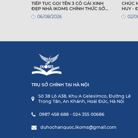
TIẾP TỤC GỌI TÊN 3 CÔ GÁI XINH
CHÚC 
ĐẸP NHÀ IKOMS CHÍNH THỨC SỞ
HUY -
HỮU VISA DU HỌC HÀN QUỐC!
QUỐC
06/08/2026
02/0
TRỤ SỞ CHÍNH TẠI HÀ NỘI
Số 38 Lô A38, Khu A Geleximco, Đường Lê
Trọng Tấn, An Khánh, Hoài Đức, Hà Nội
0987 458 688 - 024 355 00686
duhochanquoc.ikoms@gmail.com