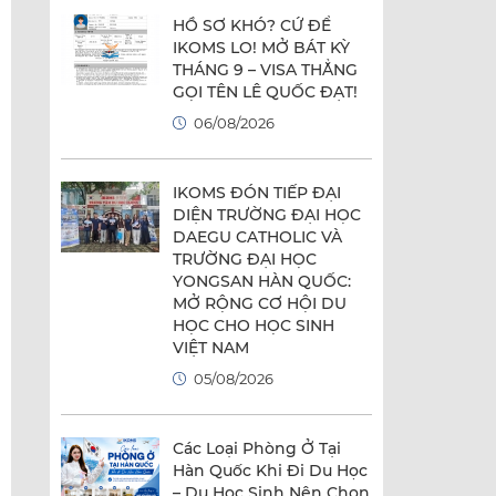
HỒ SƠ KHÓ? CỨ ĐỂ
IKOMS LO! MỞ BÁT KỲ
THÁNG 9 – VISA THẲNG
GỌI TÊN LÊ QUỐC ĐẠT!
06/08/2026
IKOMS ĐÓN TIẾP ĐẠI
DIỆN TRƯỜNG ĐẠI HỌC
DAEGU CATHOLIC VÀ
TRƯỜNG ĐẠI HỌC
YONGSAN HÀN QUỐC:
MỞ RỘNG CƠ HỘI DU
HỌC CHO HỌC SINH
VIỆT NAM
05/08/2026
Các Loại Phòng Ở Tại
Hàn Quốc Khi Đi Du Học
– Du Học Sinh Nên Chọn