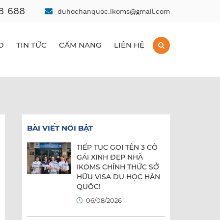
8 688
duhochanquoc.ikoms@gmail.com
O
TIN TỨC
CẨM NANG
LIÊN HỆ
BÀI VIẾT NỔI BẬT
TIẾP TỤC GỌI TÊN 3 CÔ
GÁI XINH ĐẸP NHÀ
IKOMS CHÍNH THỨC SỞ
HỮU VISA DU HỌC HÀN
QUỐC!
06/08/2026