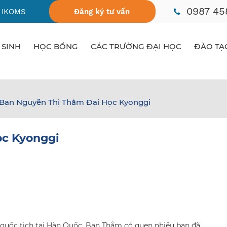
0987 45
 IKOMS
Đăng ký tư vấn
 SINH
HỌC BỔNG
CÁC TRƯỜNG ĐẠI HỌC
ĐÀO TẠ
Bạn Nguyễn Thị Thắm Đại Học Kyonggi
ọc Kyonggi
 quốc tịch tại Hàn Quốc. Bạn Thắm có quen nhiều bạn đã