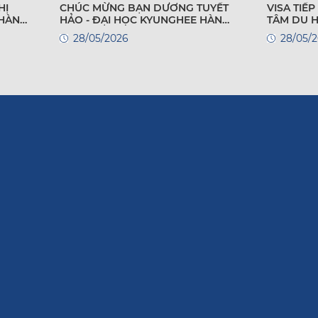
HỊ
CHÚC MỪNG BẠN DƯƠNG TUYẾT
VISA TIẾP T
 HÀN
HẢO - ĐẠI HỌC KYUNGHEE HÀN
TÂM DU 
QUỐC
28/05/2026
28/05/