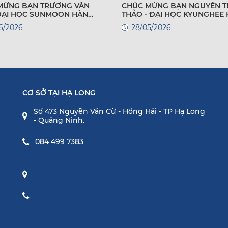
MỪNG BẠN TRƯƠNG VĂN
CHÚC MỪNG BẠN NGUYỄN T
 ĐẠI HỌC SUNMOON HÀN
THẢO - ĐẠI HỌC KYUNGHEE
QUỐC
6/2026
28/05/2026
CƠ SỞ TẠI HẠ LONG
Số 473 Nguyễn Văn Cừ - Hồng Hải - TP Hạ Long
- Quảng Ninh.
084 499 7383