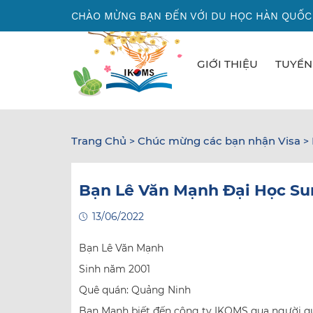
Nhảy
CHÀO MỪNG BẠN ĐẾN VỚI DU HỌC HÀN QUỐC
đến
nội
dung
GIỚI THIỆU
TUYỂN
Trang Chủ
Chúc mừng các bạn nhận Visa
>
>
Bạn Lê Văn Mạnh Đại Học Su
13/06/2022
Bạn Lê Văn Mạnh
Sinh năm 2001
Quê quán: Quảng Ninh
Bạn Mạnh biết đến công ty IKOMS qua người qu