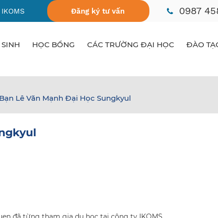
0987 45
 IKOMS
Đăng ký tư vấn
 SINH
HỌC BỔNG
CÁC TRƯỜNG ĐẠI HỌC
ĐÀO TẠ
Bạn Lê Văn Mạnh Đại Học Sungkyul
ngkyul
en đã từng tham gia du học tại công ty IKOMS.