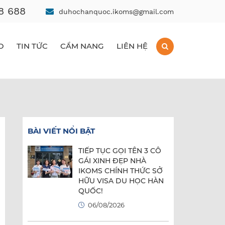
8 688
duhochanquoc.ikoms@gmail.com
O
TIN TỨC
CẨM NANG
LIÊN HỆ
BÀI VIẾT NỔI BẬT
TIẾP TỤC GỌI TÊN 3 CÔ
GÁI XINH ĐẸP NHÀ
IKOMS CHÍNH THỨC SỞ
HỮU VISA DU HỌC HÀN
QUỐC!
06/08/2026