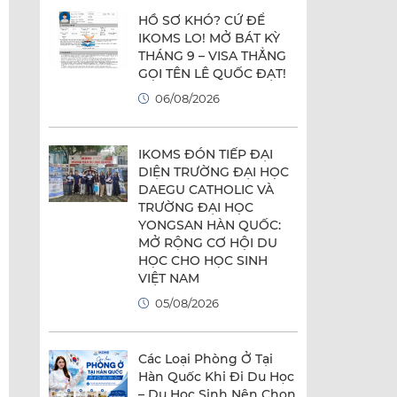
HỒ SƠ KHÓ? CỨ ĐỂ
IKOMS LO! MỞ BÁT KỲ
THÁNG 9 – VISA THẲNG
GỌI TÊN LÊ QUỐC ĐẠT!
06/08/2026
IKOMS ĐÓN TIẾP ĐẠI
DIỆN TRƯỜNG ĐẠI HỌC
DAEGU CATHOLIC VÀ
TRƯỜNG ĐẠI HỌC
YONGSAN HÀN QUỐC:
MỞ RỘNG CƠ HỘI DU
HỌC CHO HỌC SINH
VIỆT NAM
05/08/2026
Các Loại Phòng Ở Tại
Hàn Quốc Khi Đi Du Học
– Du Học Sinh Nên Chọn