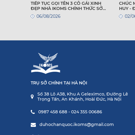
TIẾP TỤC GỌI TÊN 3 CÔ GÁI XINH
CHÚC 
ĐẸP NHÀ IKOMS CHÍNH THỨC SỞ
HUY -
HỮU VISA DU HỌC HÀN QUỐC!
QUỐC
06/08/2026
02/0
TRỤ SỞ CHÍNH TẠI HÀ NỘI
Số 38 Lô A38, Khu A Geleximco, Đường Lê
Trọng Tấn, An Khánh, Hoài Đức, Hà Nội
0987 458 688 - 024 355 00686
duhochanquoc.ikoms@gmail.com