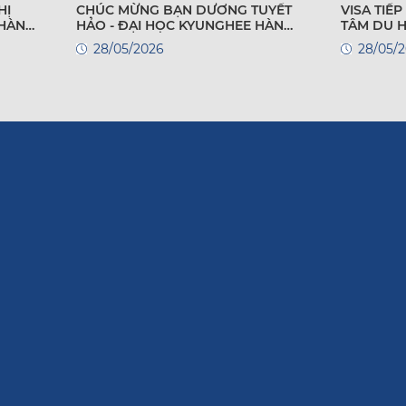
HỊ
CHÚC MỪNG BẠN DƯƠNG TUYẾT
VISA TIẾP T
 HÀN
HẢO - ĐẠI HỌC KYUNGHEE HÀN
TÂM DU 
QUỐC
28/05/2026
28/05/