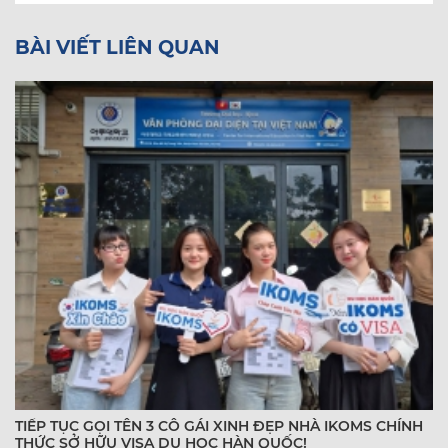
BÀI VIẾT LIÊN QUAN
TIẾP TỤC GỌI TÊN 3 CÔ GÁI XINH ĐẸP NHÀ IKOMS CHÍNH
THỨC SỞ HỮU VISA DU HỌC HÀN QUỐC!