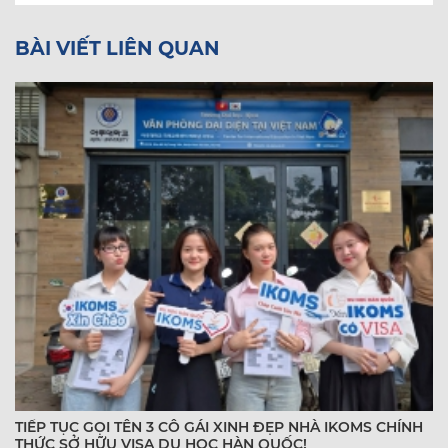
BÀI VIẾT LIÊN QUAN
TIẾP TỤC GỌI TÊN 3 CÔ GÁI XINH ĐẸP NHÀ IKOMS CHÍNH
THỨC SỞ HỮU VISA DU HỌC HÀN QUỐC!