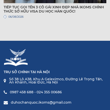
TIẾP TỤC GỌI TÊN 3 CÔ GÁI XINH ĐẸP NHÀ IKOMS CHÍNH
THỨC SỞ HỮU VISA DU HỌC HÀN QUỐC!
06/08/2026
TRỤ SỞ CHÍNH TẠI HÀ NỘI
Số 38 Lô A38, Khu A Geleximco, Đường Lê Trọng Tấn,
An Khánh, Hoài Đức, Hà Nội
0987 458 688 - 024 355 00686
duhochanquoc.ikoms@gmail.com