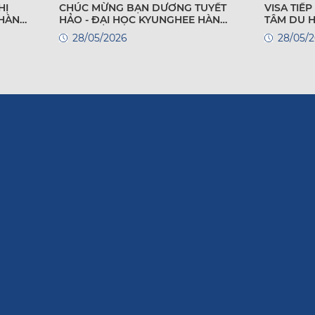
HỊ
CHÚC MỪNG BẠN DƯƠNG TUYẾT
VISA TIẾP T
 HÀN
HẢO - ĐẠI HỌC KYUNGHEE HÀN
TÂM DU 
QUỐC
28/05/2026
28/05/