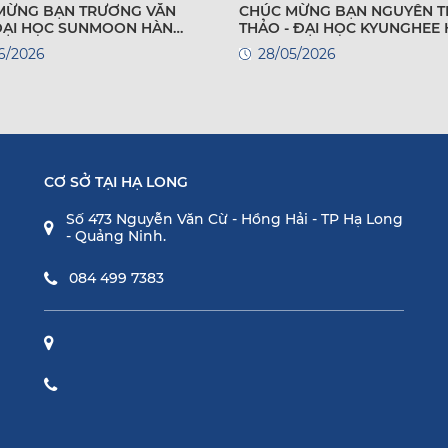
MỪNG BẠN TRƯƠNG VĂN
CHÚC MỪNG BẠN NGUYỄN T
 ĐẠI HỌC SUNMOON HÀN
THẢO - ĐẠI HỌC KYUNGHEE
QUỐC
6/2026
28/05/2026
CƠ SỞ TẠI HẠ LONG
Số 473 Nguyễn Văn Cừ - Hồng Hải - TP Hạ Long
- Quảng Ninh.
084 499 7383