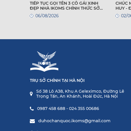
TIẾP TỤC GỌI TÊN 3 CÔ GÁI XINH
CHÚC 
ĐẸP NHÀ IKOMS CHÍNH THỨC SỞ
HUY -
HỮU VISA DU HỌC HÀN QUỐC!
QUỐC
06/08/2026
02/0
TRỤ SỞ CHÍNH TẠI HÀ NỘI
Số 38 Lô A38, Khu A Geleximco, Đường Lê
Trọng Tấn, An Khánh, Hoài Đức, Hà Nội
0987 458 688 - 024 355 00686
duhochanquoc.ikoms@gmail.com