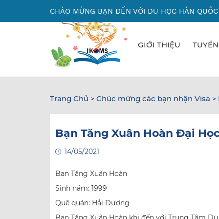
Nhảy
CHÀO MỪNG BẠN ĐẾN VỚI DU HỌC HÀN QUỐC
đến
nội
dung
GIỚI THIỆU
TUYỂN
Trang Chủ
Chúc mừng các bạn nhận Visa
>
>
Bạn Tăng Xuân Hoàn Đại Học
14/05/2021
Bạn Tăng Xuân Hoàn
Sinh năm: 1999
Quê quán: Hải Dương
Bạn Tăng Xuân Hoàn khi đến với Trung Tâm Du 