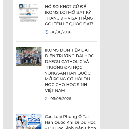
HỒ SƠ KHÓ? CỨ ĐỂ
IKOMS LO! MỞ BÁT KỲ
THÁNG 9 – VISA THẲNG
GỌI TÊN LÊ QUỐC ĐẠT!
06/08/2026
IKOMS ĐÓN TIẾP ĐẠI
DIỆN TRƯỜNG ĐẠI HỌC
DAEGU CATHOLIC VÀ
TRƯỜNG ĐẠI HỌC
YONGSAN HÀN QUỐC:
MỞ RỘNG CƠ HỘI DU
HỌC CHO HỌC SINH
VIỆT NAM
05/08/2026
Các Loại Phòng Ở Tại
Hàn Quốc Khi Đi Du Học
– Du Học Sinh Nên Chọn