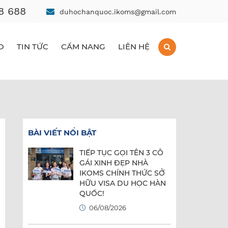
8 688
duhochanquoc.ikoms@gmail.com
O
TIN TỨC
CẨM NANG
LIÊN HỆ
BÀI VIẾT NỔI BẬT
TIẾP TỤC GỌI TÊN 3 CÔ
GÁI XINH ĐẸP NHÀ
IKOMS CHÍNH THỨC SỞ
HỮU VISA DU HỌC HÀN
QUỐC!
06/08/2026