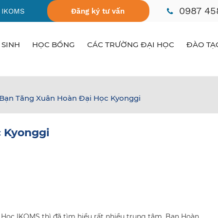
0987 45
 IKOMS
Đăng ký tư vấn
 SINH
HỌC BỔNG
CÁC TRƯỜNG ĐẠI HỌC
ĐÀO TẠ
Bạn Tăng Xuân Hoàn Đại Học Kyonggi
 Kyonggi
Học IKOMS thì đã tìm hiểu rất nhiều trung tâm. Bạn Hoàn