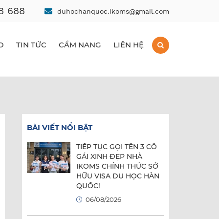
8 688
duhochanquoc.ikoms@gmail.com
O
TIN TỨC
CẨM NANG
LIÊN HỆ
BÀI VIẾT NỔI BẬT
TIẾP TỤC GỌI TÊN 3 CÔ
GÁI XINH ĐẸP NHÀ
IKOMS CHÍNH THỨC SỞ
HỮU VISA DU HỌC HÀN
QUỐC!
06/08/2026