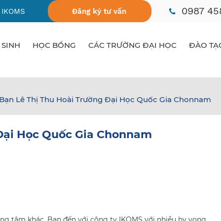
0987 45
 IKOMS
Đăng ký tư vấn
 SINH
HỌC BỔNG
CÁC TRƯỜNG ĐẠI HỌC
ĐÀO TẠ
Bạn Lê Thị Thu Hoài Trường Đại Học Quốc Gia Chonnam
 Đại Học Quốc Gia Chonnam
rung tâm khác. Bạn đến với công ty IKOMS với nhiều hy vọng