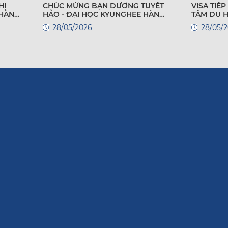
HỊ
CHÚC MỪNG BẠN DƯƠNG TUYẾT
VISA TIẾP T
 HÀN
HẢO - ĐẠI HỌC KYUNGHEE HÀN
TÂM DU 
QUỐC
28/05/2026
28/05/