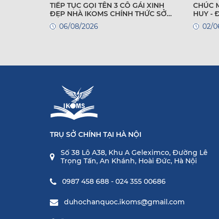
TIẾP TỤC GỌI TÊN 3 CÔ GÁI XINH
CHÚC 
ĐẸP NHÀ IKOMS CHÍNH THỨC SỞ
HUY -
HỮU VISA DU HỌC HÀN QUỐC!
QUỐC
06/08/2026
02/0
TRỤ SỞ CHÍNH TẠI HÀ NỘI
Số 38 Lô A38, Khu A Geleximco, Đường Lê
Trọng Tấn, An Khánh, Hoài Đức, Hà Nội
0987 458 688 - 024 355 00686
duhochanquoc.ikoms@gmail.com