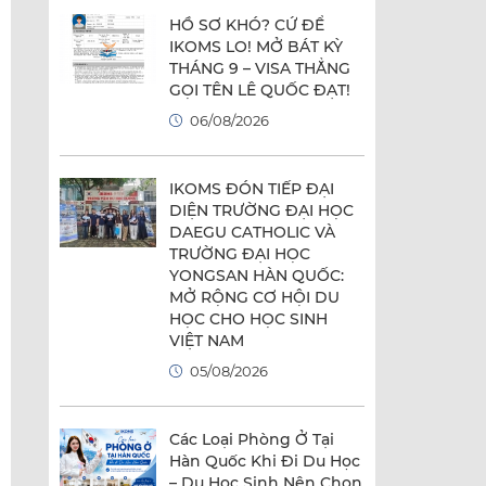
HỒ SƠ KHÓ? CỨ ĐỂ
IKOMS LO! MỞ BÁT KỲ
THÁNG 9 – VISA THẲNG
GỌI TÊN LÊ QUỐC ĐẠT!
06/08/2026
IKOMS ĐÓN TIẾP ĐẠI
DIỆN TRƯỜNG ĐẠI HỌC
DAEGU CATHOLIC VÀ
TRƯỜNG ĐẠI HỌC
YONGSAN HÀN QUỐC:
MỞ RỘNG CƠ HỘI DU
HỌC CHO HỌC SINH
VIỆT NAM
05/08/2026
Các Loại Phòng Ở Tại
Hàn Quốc Khi Đi Du Học
– Du Học Sinh Nên Chọn