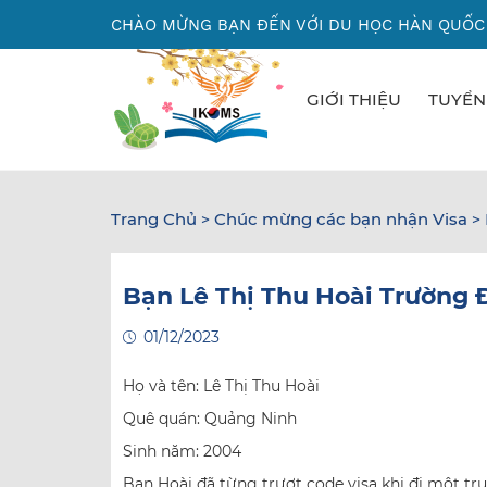
Nhảy
CHÀO MỪNG BẠN ĐẾN VỚI DU HỌC HÀN QUỐC
đến
nội
dung
GIỚI THIỆU
TUYỂN
Trang Chủ
Chúc mừng các bạn nhận Visa
>
>
Bạn Lê Thị Thu Hoài Trường
01/12/2023
Họ và tên: Lê Thị Thu Hoài
Quê quán: Quảng Ninh
Sinh năm: 2004
Bạn Hoài đã từng trượt code visa khi đi một t