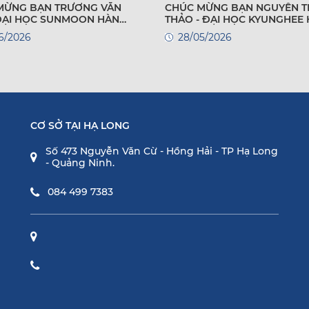
MỪNG BẠN TRƯƠNG VĂN
CHÚC MỪNG BẠN NGUYỄN T
 ĐẠI HỌC SUNMOON HÀN
THẢO - ĐẠI HỌC KYUNGHEE
QUỐC
6/2026
28/05/2026
CƠ SỞ TẠI HẠ LONG
Số 473 Nguyễn Văn Cừ - Hồng Hải - TP Hạ Long
- Quảng Ninh.
084 499 7383