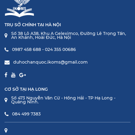
TRỤ SỞ CHÍNH TẠI HÀ NỘI
Số 38 Lô A38, Khu A Geleximco, Đường Lê Trọng Tấn,
An Khánh, Hoài Đức, Hà Nội
0987 458 688 - 024 355 00686
duhochanquoc.ikoms@gmail.com
CƠ SỞ TẠI HẠ LONG
Số 473 Nguyễn Văn Cừ - Hồng Hải - TP Hạ Long -
Quảng Ninh.
084 499 7383