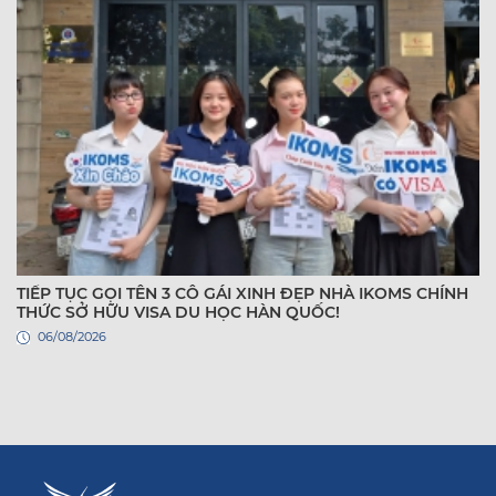
TIẾP TỤC GỌI TÊN 3 CÔ GÁI XINH ĐẸP NHÀ IKOMS CHÍNH
THỨC SỞ HỮU VISA DU HỌC HÀN QUỐC!
06/08/2026