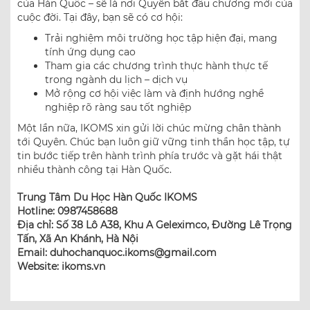
của Hàn Quốc – sẽ là nơi Quyên bắt đầu chương mới của
cuộc đời. Tại đây, bạn sẽ có cơ hội:
Trải nghiệm môi trường học tập hiện đại, mang
tính ứng dụng cao
Tham gia các chương trình thực hành thực tế
trong ngành du lịch – dịch vụ
Mở rộng cơ hội việc làm và định hướng nghề
nghiệp rõ ràng sau tốt nghiệp
Một lần nữa, IKOMS xin gửi lời chúc mừng chân thành
tới Quyên. Chúc bạn luôn giữ vững tinh thần học tập, tự
tin bước tiếp trên hành trình phía trước và gặt hái thật
nhiều thành công tại Hàn Quốc.
Trung Tâm Du Học Hàn Quốc IKOMS
Hotline: 0987458688
Địa chỉ: Số 38 Lô A38, Khu A Geleximco, Đường Lê Trọng
Tấn, Xã An Khánh, Hà Nội
Email: duhochanquoc.ikoms@gmail.com
Website: ikoms.vn