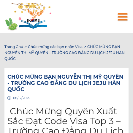
Nhảy
đến
nội
dung
>
>
Trang Chủ
Chúc mừng các bạn nhận Visa
CHÚC MỪNG BẠN
NGUYỄN THỊ MỸ QUYÊN - TRƯỜNG CAO ĐẲNG DU LỊCH JEJU HÀN
QUỐC
CHÚC MỪNG BẠN NGUYỄN THỊ MỸ QUYÊN
- TRƯỜNG CAO ĐẲNG DU LỊCH JEJU HÀN
QUỐC
08/12/2025
Chúc Mừng Quyên Xuất
Sắc Đạt Code Visa Top 3 –
Trường Cao Đẳng Du Lịch