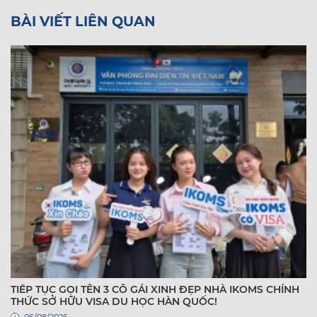
BÀI VIẾT LIÊN QUAN
TIẾP TỤC GỌI TÊN 3 CÔ GÁI XINH ĐẸP NHÀ IKOMS CHÍNH
THỨC SỞ HỮU VISA DU HỌC HÀN QUỐC!
06/08/2026