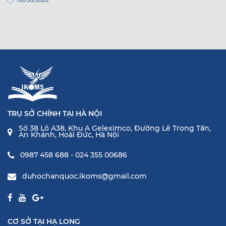
TRỤ SỞ CHÍNH TẠI HÀ NỘI
Số 38 Lô A38, Khu A Geleximco, Đường Lê Trọng Tấn,
An Khánh, Hoài Đức, Hà Nội
0987 458 688 - 024 355 00686
duhochanquoc.ikoms@gmail.com
CƠ SỞ TẠI HẠ LONG