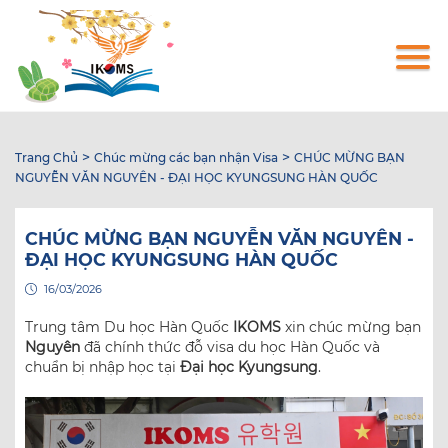
Nhảy
đến
nội
dung
>
>
Trang Chủ
Chúc mừng các bạn nhận Visa
CHÚC MỪNG BẠN
NGUYỄN VĂN NGUYÊN - ĐẠI HỌC KYUNGSUNG HÀN QUỐC
CHÚC MỪNG BẠN NGUYỄN VĂN NGUYÊN -
ĐẠI HỌC KYUNGSUNG HÀN QUỐC
16/03/2026
Trung tâm Du học Hàn Quốc
IKOMS
xin chúc mừng bạn
Nguyên
đã chính thức đỗ visa du học Hàn Quốc và
chuẩn bị nhập học tại
Đại học Kyungsung
.