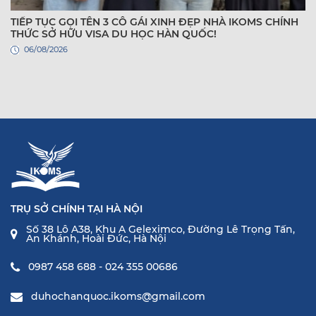
TIẾP TỤC GỌI TÊN 3 CÔ GÁI XINH ĐẸP NHÀ IKOMS CHÍNH
THỨC SỞ HỮU VISA DU HỌC HÀN QUỐC!
06/08/2026
TRỤ SỞ CHÍNH TẠI HÀ NỘI
Số 38 Lô A38, Khu A Geleximco, Đường Lê Trọng Tấn,
An Khánh, Hoài Đức, Hà Nội
0987 458 688 - 024 355 00686
duhochanquoc.ikoms@gmail.com