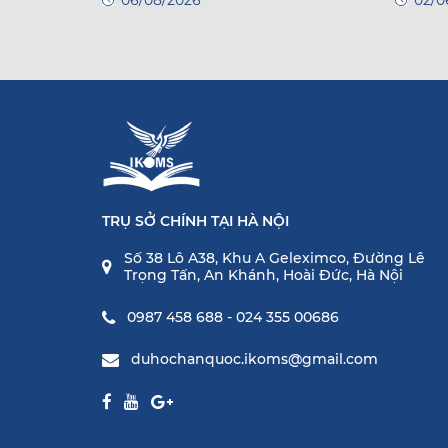
TRỤ SỞ CHÍNH TẠI HÀ NỘI
Số 38 Lô A38, Khu A Geleximco, Đường Lê
Trọng Tấn, An Khánh, Hoài Đức, Hà Nội
0987 458 688 - 024 355 00686
duhochanquoc.ikoms@gmail.com