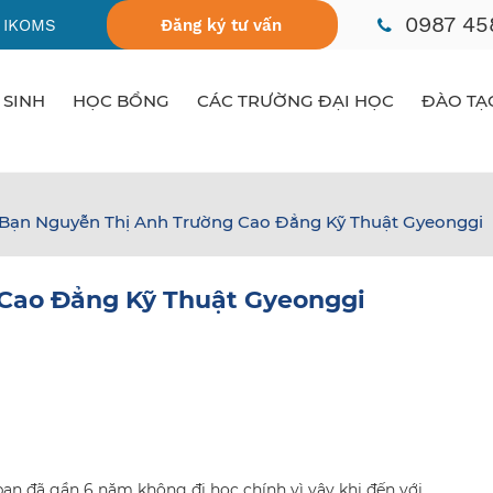
0987 45
 IKOMS
Đăng ký tư vấn
 SINH
HỌC BỔNG
CÁC TRƯỜNG ĐẠI HỌC
ĐÀO TẠ
Bạn Nguyễn Thị Anh Trường Cao Đẳng Kỹ Thuật Gyeonggi
Cao Đẳng Kỹ Thuật Gyeonggi
ạn đã gần 6 năm không đi học chính vì vậy khi đến với