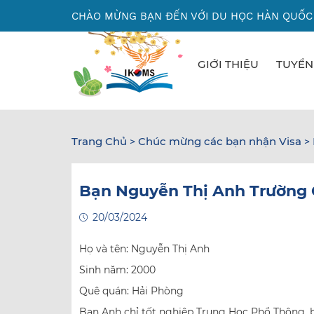
Nhảy
CHÀO MỪNG BẠN ĐẾN VỚI DU HỌC HÀN QUỐC
đến
nội
dung
GIỚI THIỆU
TUYỂN
Trang Chủ
Chúc mừng các bạn nhận Visa
>
>
Bạn Nguyễn Thị Anh Trường 
20/03/2024
Họ và tên: Nguyễn Thị Anh
Sinh năm: 2000
Quê quán: Hải Phòng
Bạn Anh chỉ tốt nghiệp Trung Học Phổ Thông, b