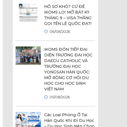
HỒ SƠ KHÓ? CỨ ĐỂ
IKOMS LO! MỞ BÁT KỲ
THÁNG 9 – VISA THẲNG
GỌI TÊN LÊ QUỐC ĐẠT!
06/08/2026
IKOMS ĐÓN TIẾP ĐẠI
DIỆN TRƯỜNG ĐẠI HỌC
DAEGU CATHOLIC VÀ
TRƯỜNG ĐẠI HỌC
YONGSAN HÀN QUỐC:
MỞ RỘNG CƠ HỘI DU
HỌC CHO HỌC SINH
VIỆT NAM
05/08/2026
Các Loại Phòng Ở Tại
Hàn Quốc Khi Đi Du Học
– Du Học Sinh Nên Chọn