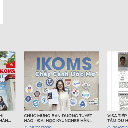
HỊ
CHÚC MỪNG BẠN DƯƠNG TUYẾT
VISA TIẾP T
 HÀN
HẢO - ĐẠI HỌC KYUNGHEE HÀN
TÂM DU 
QUỐC
28/05/2026
28/05/