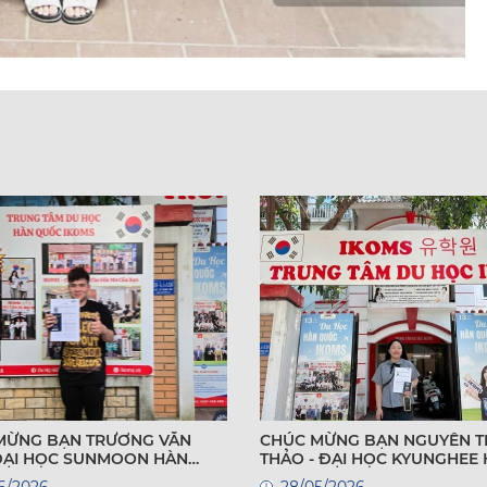
MỪNG BẠN TRƯƠNG VĂN
CHÚC MỪNG BẠN NGUYỄN T
 ĐẠI HỌC SUNMOON HÀN
THẢO - ĐẠI HỌC KYUNGHEE
QUỐC
6/2026
28/05/2026