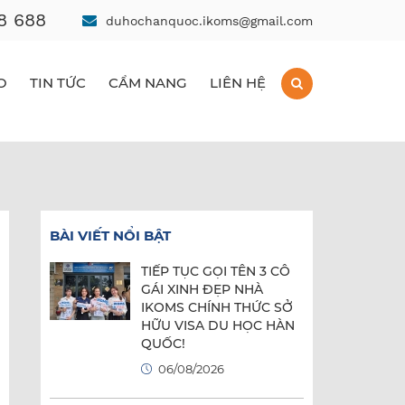
8 688
duhochanquoc.ikoms@gmail.com
O
TIN TỨC
CẨM NANG
LIÊN HỆ
BÀI VIẾT NỔI BẬT
TIẾP TỤC GỌI TÊN 3 CÔ
GÁI XINH ĐẸP NHÀ
IKOMS CHÍNH THỨC SỞ
HỮU VISA DU HỌC HÀN
QUỐC!
06/08/2026