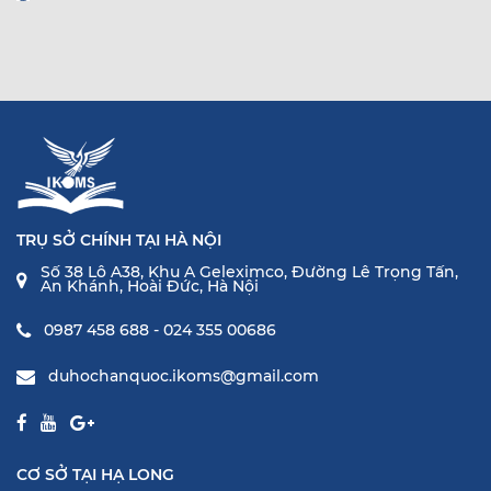
TRỤ SỞ CHÍNH TẠI HÀ NỘI
Số 38 Lô A38, Khu A Geleximco, Đường Lê Trọng Tấn,
An Khánh, Hoài Đức, Hà Nội
0987 458 688 - 024 355 00686
duhochanquoc.ikoms@gmail.com
CƠ SỞ TẠI HẠ LONG