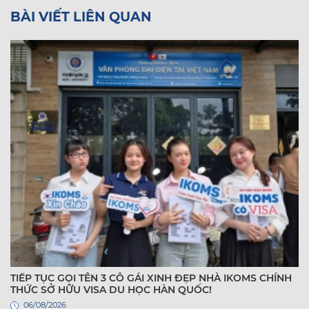
BÀI VIẾT LIÊN QUAN
TIẾP TỤC GỌI TÊN 3 CÔ GÁI XINH ĐẸP NHÀ IKOMS CHÍNH
THỨC SỞ HỮU VISA DU HỌC HÀN QUỐC!
06/08/2026