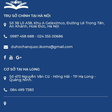
TRỤ SỞ CHÍNH TẠI HÀ NỘI
Số 38 Lô A38, Khu A Geleximco, Đường Lê Trọng Tấn,
An Khánh, Hoài Đức, Hà Nội
0987 458 688 - 024 355 00686
duhochanquoc.ikoms@gmail.com
CƠ SỞ TẠI HẠ LONG
Số 473 Nguyễn Văn Cừ - Hồng Hải - TP Hạ Long -
Quảng Ninh.
084 499 7383