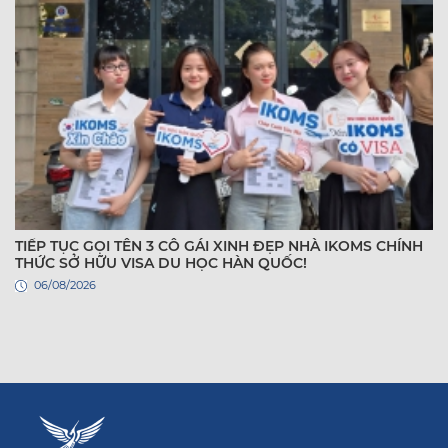
TIẾP TỤC GỌI TÊN 3 CÔ GÁI XINH ĐẸP NHÀ IKOMS CHÍNH
THỨC SỞ HỮU VISA DU HỌC HÀN QUỐC!
06/08/2026